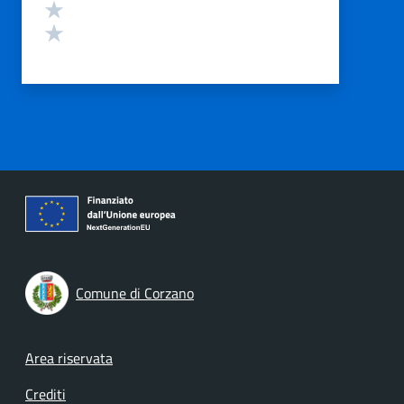
Valuta 2 stelle su 5
Valuta 1 stelle su 5
Comune di Corzano
Footer menu
Area riservata
Crediti