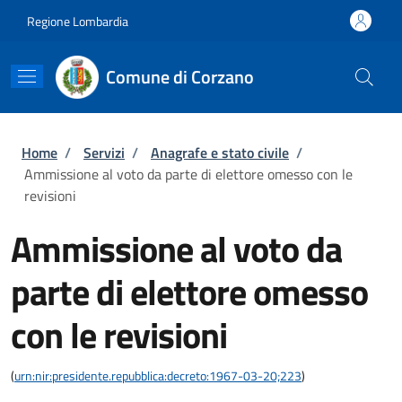
Salta al contenuto principale
Skip to footer content
Regione Lombardia
Comune di Corzano
Briciole di pane
Home
/
Servizi
/
Anagrafe e stato civile
/
Ammissione al voto da parte di elettore omesso con le
revisioni
Ammissione al voto da
parte di elettore omesso
con le revisioni
(
urn:nir:presidente.repubblica:decreto:1967-03-20;223
)