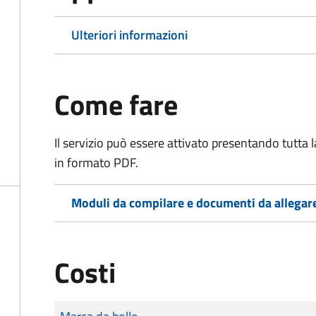
Ulteriori informazioni
Come fare
Il servizio può essere attivato presentando tutta
in formato PDF.
Moduli da compilare e documenti da allegar
Costi
Tipo di pagamento
Importo