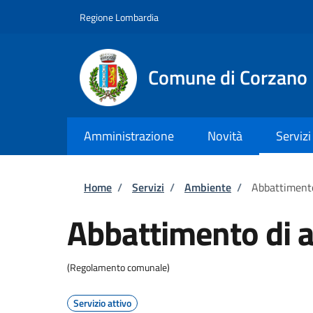
Salta al contenuto principale
Skip to footer content
Regione Lombardia
Comune di Corzano
Amministrazione
Novità
Servizi
Briciole di pane
Home
/
Servizi
/
Ambiente
/
Abbattimento
Abbattimento di a
(Regolamento comunale)
Servizio attivo