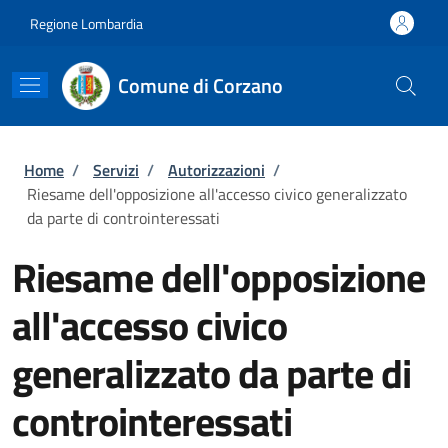
Salta al contenuto principale
Skip to footer content
Regione Lombardia
Comune di Corzano
Briciole di pane
Home
/
Servizi
/
Autorizzazioni
/
Riesame dell'opposizione all'accesso civico generalizzato
da parte di controinteressati
Riesame dell'opposizione
all'accesso civico
generalizzato da parte di
controinteressati