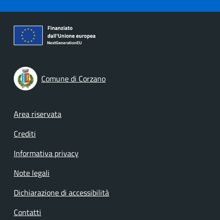
Comune di Corzano
Footer menu
Area riservata
Crediti
Informativa privacy
Note legali
Dichiarazione di accessibilità
Contatti