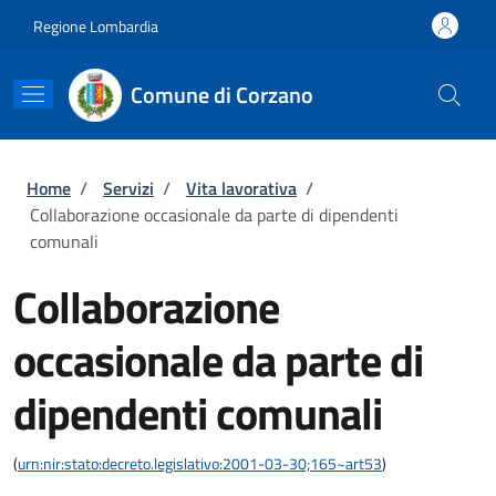
Salta al contenuto principale
Skip to footer content
Regione Lombardia
Comune di Corzano
Briciole di pane
Home
/
Servizi
/
Vita lavorativa
/
Collaborazione occasionale da parte di dipendenti
comunali
Collaborazione
occasionale da parte di
dipendenti comunali
(
urn:nir:stato:decreto.legislativo:2001-03-30;165~art53
)