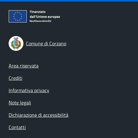
Comune di Corzano
Footer menu
Area riservata
Crediti
Informativa privacy
Note legali
Dichiarazione di accessibilità
Contatti