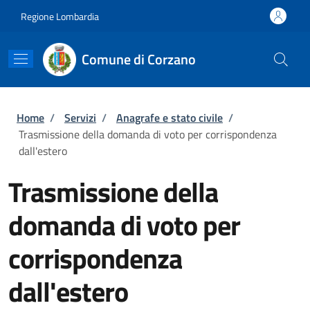
Salta al contenuto principale
Skip to footer content
Regione Lombardia
Comune di Corzano
Briciole di pane
Home
/
Servizi
/
Anagrafe e stato civile
/
Trasmissione della domanda di voto per corrispondenza
dall'estero
Trasmissione della
domanda di voto per
corrispondenza
dall'estero