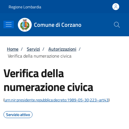
Salta al contenuto principale
Skip to footer content
Regione Lombardia
Comune di Corzano
Briciole di pane
Home
/
Servizi
/
Autorizzazioni
/
Verifica della numerazione civica
Verifica della
numerazione civica
(
urn:nir:presidente.repubblica:decreto:1989-05-30;223~art43
)
Servizio attivo