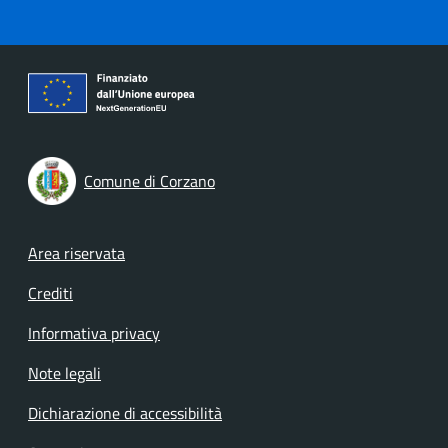
Comune di Corzano
Footer menu
Area riservata
Crediti
Informativa privacy
Note legali
Dichiarazione di accessibilità