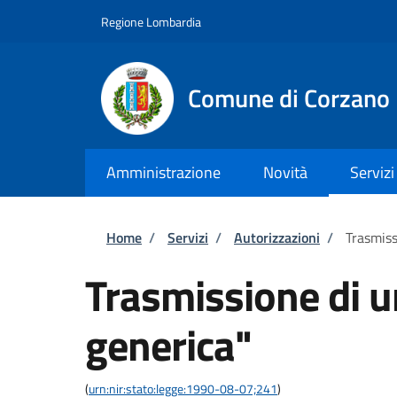
Salta al contenuto principale
Skip to footer content
Regione Lombardia
Comune di Corzano
Amministrazione
Novità
Servizi
Briciole di pane
Home
/
Servizi
/
Autorizzazioni
/
Trasmiss
Trasmissione di 
generica"
(
urn:nir:stato:legge:1990-08-07;241
)