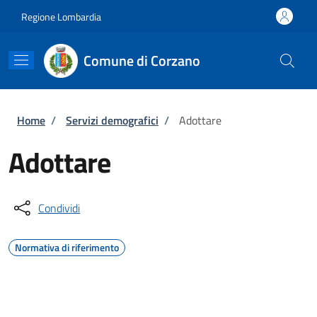
Salta al contenuto principale
Skip to footer content
Regione Lombardia
Comune di Corzano
Briciole di pane
Home
/
Servizi demografici
/
Adottare
Adottare
Condividi
Normativa di riferimento