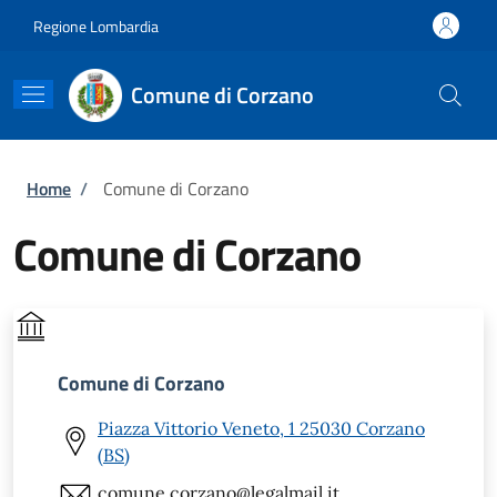
Salta al contenuto principale
Skip to footer content
Regione Lombardia
Comune di Corzano
Briciole di pane
Home
/
Comune di Corzano
Comune di Corzano
Comune di Corzano
Piazza Vittorio Veneto, 1 25030 Corzano
(BS)
comune.corzano@legalmail.it