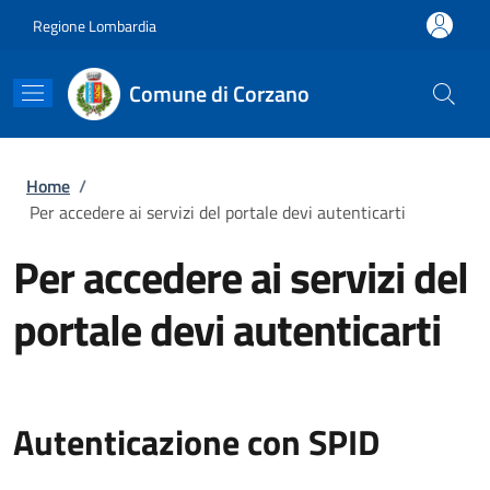
Salta al contenuto principale
Skip to footer content
Regione Lombardia
Comune di Corzano
Briciole di pane
Home
/
Per accedere ai servizi del portale devi autenticarti
Per accedere ai servizi del
portale devi autenticarti
Autenticazione con SPID