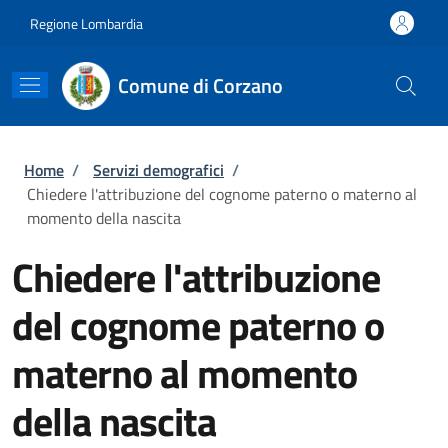
Salta al contenuto principale
Skip to footer content
Regione Lombardia
Comune di Corzano
Briciole di pane
Home
/
Servizi demografici
/
Chiedere l'attribuzione del cognome paterno o materno al
momento della nascita
Chiedere l'attribuzione
del cognome paterno o
materno al momento
della nascita