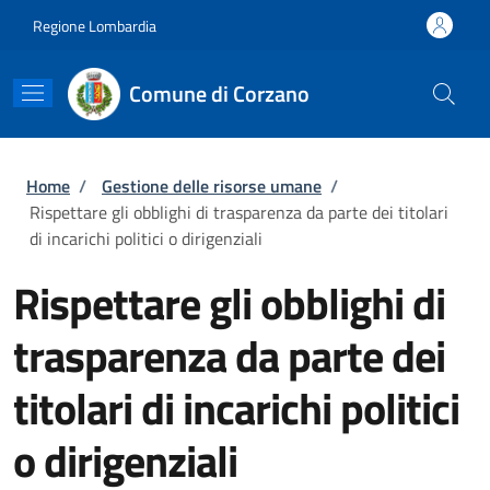
Salta al contenuto principale
Skip to footer content
Regione Lombardia
Comune di Corzano
Briciole di pane
Home
/
Gestione delle risorse umane
/
Rispettare gli obblighi di trasparenza da parte dei titolari
di incarichi politici o dirigenziali
Rispettare gli obblighi di
trasparenza da parte dei
titolari di incarichi politici
o dirigenziali