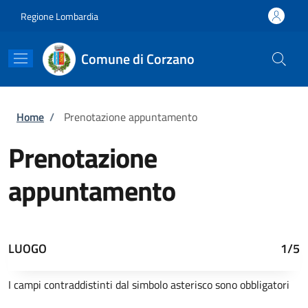
Salta al contenuto principale
Skip to footer content
Regione Lombardia
Comune di Corzano
Briciole di pane
Home
/
Prenotazione appuntamento
Prenotazione
appuntamento
LUOGO
1/5
I campi contraddistinti dal simbolo asterisco sono obbligatori