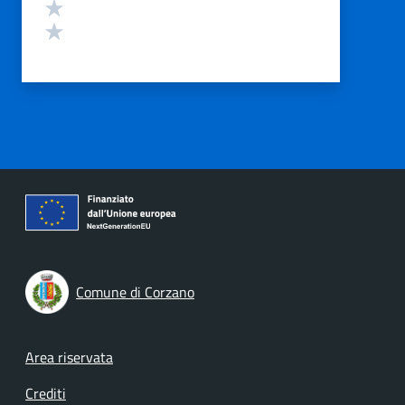
Valuta 2 stelle su 5
Valuta 1 stelle su 5
Comune di Corzano
Footer menu
Area riservata
Crediti