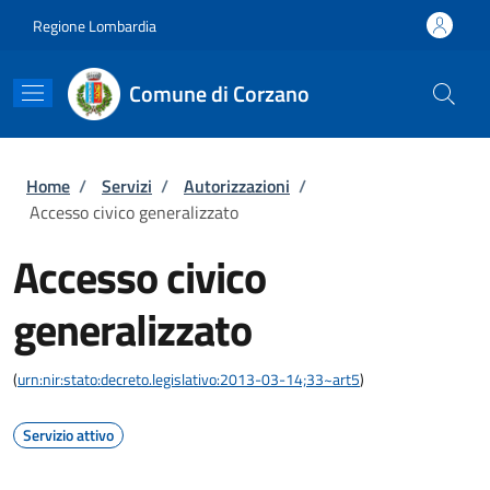
Salta al contenuto principale
Skip to footer content
Regione Lombardia
Comune di Corzano
Briciole di pane
Home
/
Servizi
/
Autorizzazioni
/
Accesso civico generalizzato
Accesso civico
generalizzato
(
urn:nir:stato:decreto.legislativo:2013-03-14;33~art5
)
Servizio attivo