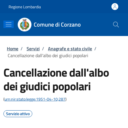
Salta al contenuto principale
Skip to footer content
Regione Lombardia
Comune di Corzano
Briciole di pane
Home
/
Servizi
/
Anagrafe e stato civile
/
Cancellazione dall'albo dei giudici popolari
Cancellazione dall'albo
dei giudici popolari
(
urn:nir:stato:legge:1951-04-10;287
)
Servizio attivo