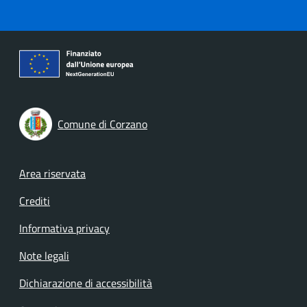
Comune di Corzano
Footer menu
Area riservata
Crediti
Informativa privacy
Note legali
Dichiarazione di accessibilità