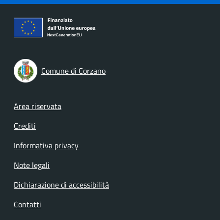
Comune di Corzano
Footer menu
Area riservata
Crediti
Informativa privacy
Note legali
Dichiarazione di accessibilità
Contatti