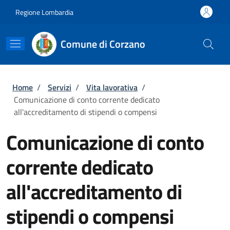
Salta al contenuto principale
Skip to footer content
Regione Lombardia
Comune di Corzano
Briciole di pane
Home
/
Servizi
/
Vita lavorativa
/
Comunicazione di conto corrente dedicato
all'accreditamento di stipendi o compensi
Comunicazione di conto
corrente dedicato
all'accreditamento di
stipendi o compensi