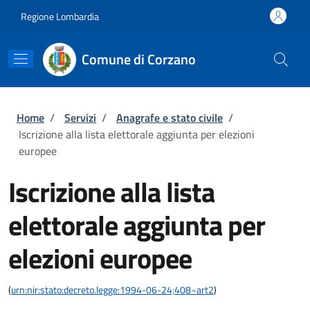
Salta al contenuto principale
Skip to footer content
Regione Lombardia
Comune di Corzano
Briciole di pane
Home
/
Servizi
/
Anagrafe e stato civile
/
Iscrizione alla lista elettorale aggiunta per elezioni
europee
Iscrizione alla lista
elettorale aggiunta per
elezioni europee
(
urn:nir:stato:decreto.legge:1994-06-24;408~art2
)