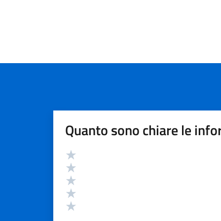
Quanto sono chiare le info
Valutazione
Valuta 5 stelle su 5
Valuta 4 stelle su 5
Valuta 3 stelle su 5
Valuta 2 stelle su 5
Valuta 1 stelle su 5