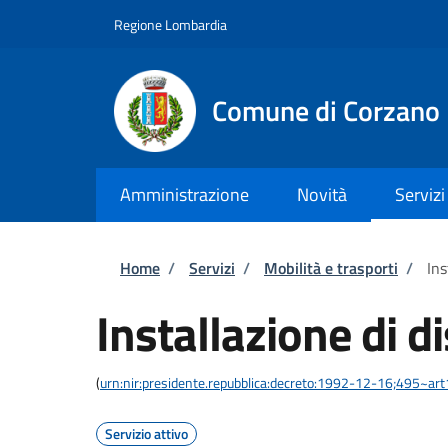
Salta al contenuto principale
Skip to footer content
Regione Lombardia
Comune di Corzano
Amministrazione
Novità
Servizi
Briciole di pane
Home
/
Servizi
/
Mobilità e trasporti
/
Ins
Installazione di d
(
urn:nir:presidente.repubblica:decreto:1992-12-16;495~ar
Servizio attivo