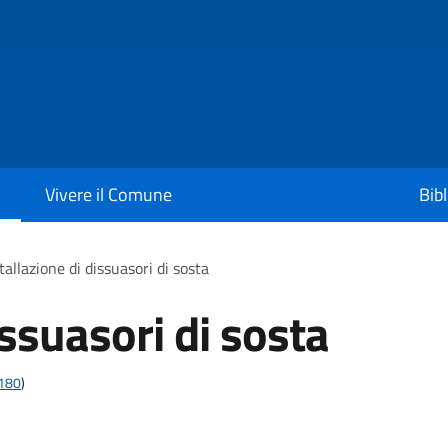
Vivere il Comune
Bib
tallazione di dissuasori di sosta
issuasori di sosta
t180
)