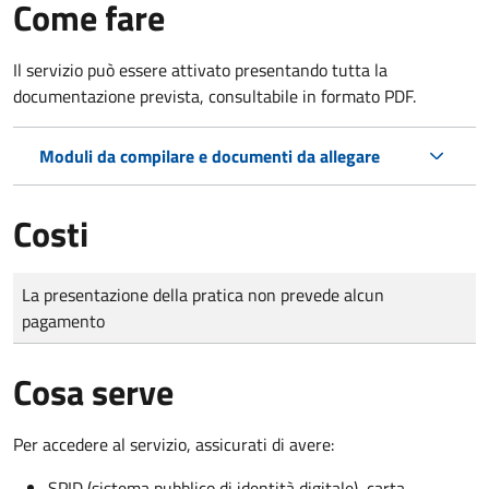
Come fare
Il servizio può essere attivato presentando tutta la
documentazione prevista, consultabile in formato PDF.
Moduli da compilare e documenti da allegare
Costi
Tipo di pagamento
Importo
La presentazione della pratica non prevede alcun
pagamento
Cosa serve
Per accedere al servizio, assicurati di avere:
SPID (sistema pubblico di identità digitale), carta