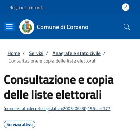
Salta al contenuto principale
Skip to footer content
Regione Lombardia
Comune di Corzano
Briciole di pane
Home
/
Servizi
/
Anagrafe e stato civile
/
Consultazione e copia delle liste elettorali
Consultazione e copia
delle liste elettorali
(
urn:nir:stato:decreto.legislativo:2003-06-30;196~art177
)
Servizio attivo