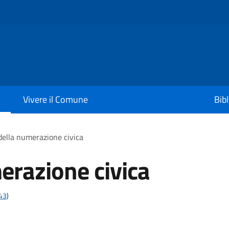
Vivere il Comune
Bib
 della numerazione civica
erazione civica
t43
)