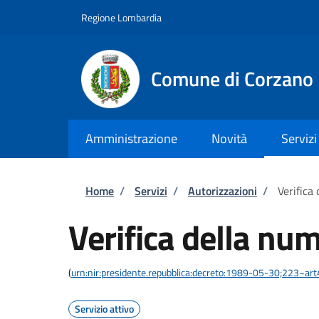
Salta al contenuto principale
Skip to footer content
Regione Lombardia
Comune di Corzano
Amministrazione
Novità
Servizi
Briciole di pane
Home
/
Servizi
/
Autorizzazioni
/
Verifica
Verifica della num
(
urn:nir:presidente.repubblica:decreto:1989-05-30;223~ar
Servizio attivo