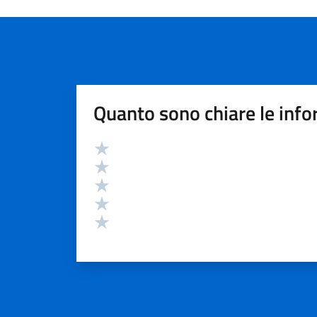
Quanto sono chiare le info
Valutazione
Valuta 5 stelle su 5
Valuta 4 stelle su 5
Valuta 3 stelle su 5
Valuta 2 stelle su 5
Valuta 1 stelle su 5