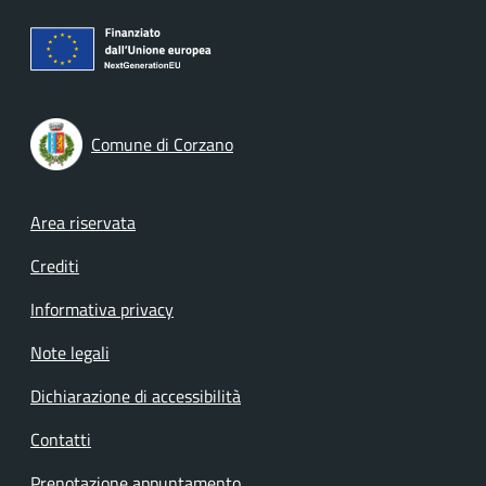
Comune di Corzano
Footer menu
Area riservata
Crediti
Informativa privacy
Note legali
Dichiarazione di accessibilità
Contatti
Prenotazione appuntamento