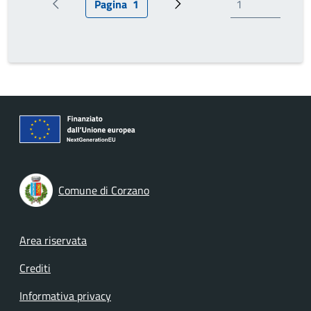
Pagina
1
Pagina precedente
Pagina attuale
Prossima pagina
Comune di Corzano
Footer menu
Area riservata
Crediti
Informativa privacy