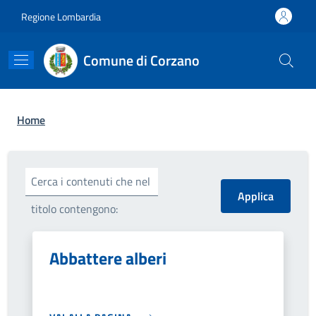
Salta al contenuto principale
Skip to footer content
Regione Lombardia
Comune di Corzano
Briciole di pane
Home
Cerca i contenuti che nel
titolo contengono:
Abbattere alberi