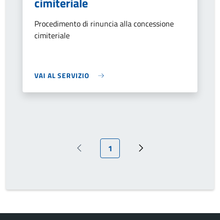
cimiteriale
Procedimento di rinuncia alla concessione
cimiteriale
VAI AL SERVIZIO
Pagina attuale
1
Pagina precedente
Prossima pagina