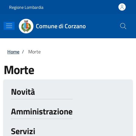
Salta al contenuto principale
Skip to footer content
Regione Lombardia
Comune di Corzano
Briciole di pane
Home
/
Morte
Morte
Novità
Amministrazione
Servizi