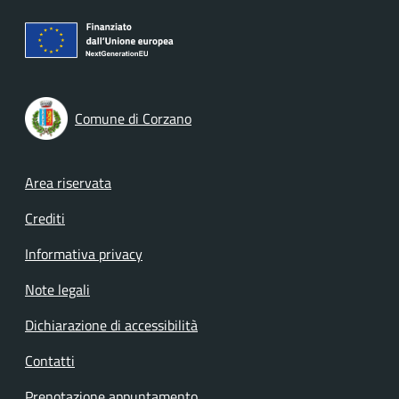
Comune di Corzano
Footer menu
Area riservata
Crediti
Informativa privacy
Note legali
Dichiarazione di accessibilità
Contatti
Prenotazione appuntamento