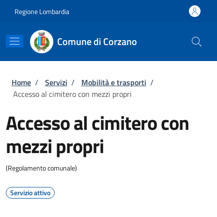
Salta al contenuto principale
Skip to footer content
Regione Lombardia
Comune di Corzano
Briciole di pane
Home
/
Servizi
/
Mobilità e trasporti
/
Accesso al cimitero con mezzi propri
Accesso al cimitero con
mezzi propri
(Regolamento comunale)
Servizio attivo