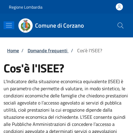
Salta al contenuto principale
Skip to footer content
Regione Lombardia
Comune di Corzano
Briciole di pane
Home
/
Domande frequenti
/
Cos'è l'ISEE?
Cos'è l'ISEE?
L'Indicatore della situazione economica equivalente (ISEE) è
un parametro che permette di valutare, in modo sintetico, le
condizioni economiche delle famiglie che chiedono prestazioni
sociali agevolate o l’accesso agevolato ai servizi di pubblica
utilità, cioè prestazioni la cui erogazione dipende dalla
situazione economica del richiedente. L’ISEE consente quindi
alle Pubbliche Amministrazioni di concedere l’accesso a
condizioni agevolate a determinati servizi o agevolazioni