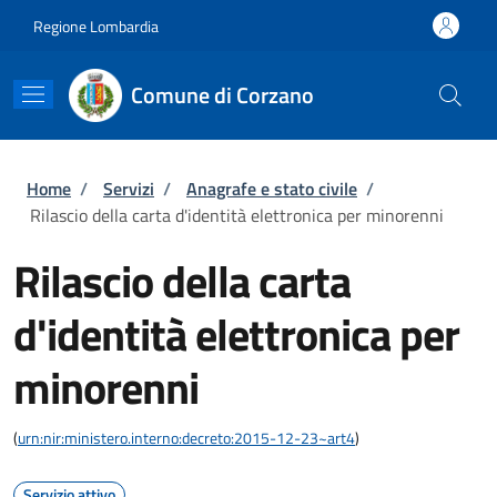
Salta al contenuto principale
Skip to footer content
Regione Lombardia
Comune di Corzano
Briciole di pane
Home
/
Servizi
/
Anagrafe e stato civile
/
Rilascio della carta d'identità elettronica per minorenni
Rilascio della carta
d'identità elettronica per
minorenni
(
urn:nir:ministero.interno:decreto:2015-12-23~art4
)
Servizio attivo