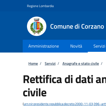
Salta al contenuto principale
Skip to footer content
Regione Lombardia
Comune di Corzano
Amministrazione
Novità
Servizi
Briciole di pane
Home
/
Servizi
/
Anagrafe e stato civile
/
Rettifica di dati a
civile
(
urn:nir:presidente.repubblica:decreto:2000-11-03;396~ar