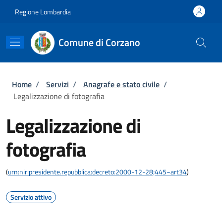
Salta al contenuto principale
Skip to footer content
Regione Lombardia
Comune di Corzano
Briciole di pane
Home
/
Servizi
/
Anagrafe e stato civile
/
Legalizzazione di fotografia
Legalizzazione di
fotografia
(
urn:nir:presidente.repubblica:decreto:2000-12-28;445~art34
)
Servizio attivo