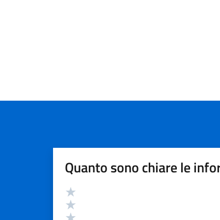
Quanto sono chiare le info
Valutazione
Valuta 5 stelle su 5
Valuta 4 stelle su 5
Valuta 3 stelle su 5