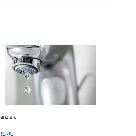
enziali.
ARERA
.