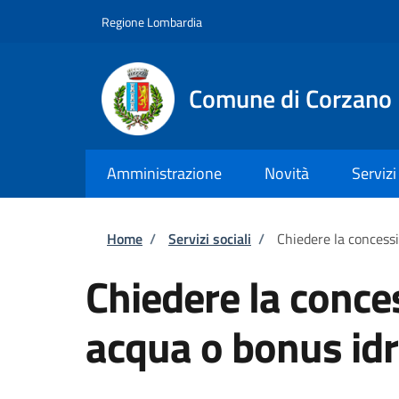
Salta al contenuto principale
Skip to footer content
Regione Lombardia
Comune di Corzano
Amministrazione
Novità
Servizi
Briciole di pane
Home
/
Servizi sociali
/
Chiedere la concess
Chiedere la conce
acqua o bonus idr