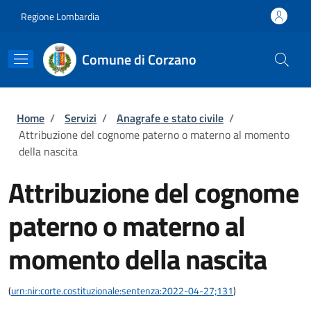
Salta al contenuto principale
Skip to footer content
Regione Lombardia
Comune di Corzano
Briciole di pane
Home
/
Servizi
/
Anagrafe e stato civile
/
Attribuzione del cognome paterno o materno al momento
della nascita
Attribuzione del cognome
paterno o materno al
momento della nascita
(
urn:nir:corte.costituzionale:sentenza:2022-04-27;131
)